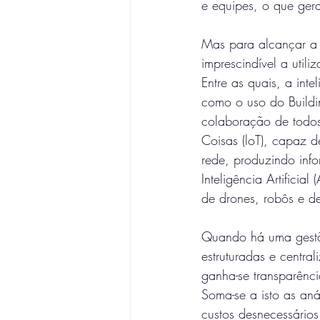
e equipes, o que gera
Mas para alcançar a v
imprescindível a util
Entre as quais, a int
como o uso do Buildi
colaboração de todos 
Coisas (loT), capaz 
rede, produzindo inf
Inteligência Artificia
de drones, robôs e d
Quando há uma gestão
estruturadas e central
ganha-se transparênc
Soma-se a isto as anál
custos desnecessários