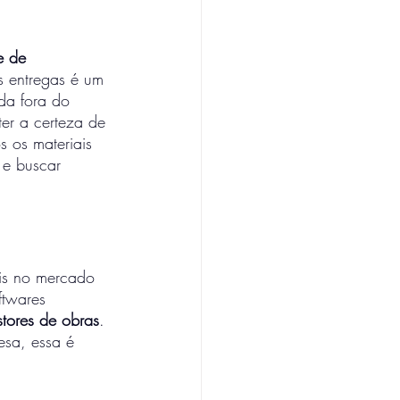
e de 
 entregas é um 
da fora do 
er a certeza de 
 os materiais 
 e buscar 
is no mercado 
ftwares 
stores de obras
. 
esa, essa é 