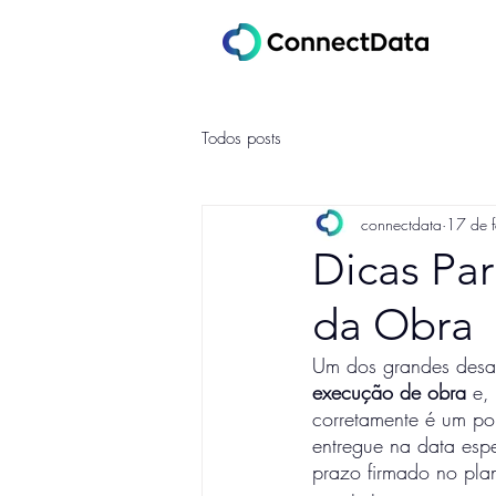
Todos posts
connectdata
17 de 
Dicas Pa
da Obra
Um dos grandes desafi
execução de obra
 e,
corretamente é um pon
entregue na data esp
prazo firmado no plan