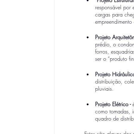
responsável por e
cargas para cheg
empreendimento 
Projeto Arquitetô
prédio, o condomí
forros, esquadri
ser o “produto fin
Projeto Hidráulic
distribuição, co
pluviais.
Projeto Elétrico -
 
como tomadas, in
quadro de distri
Estes são alguns dos 