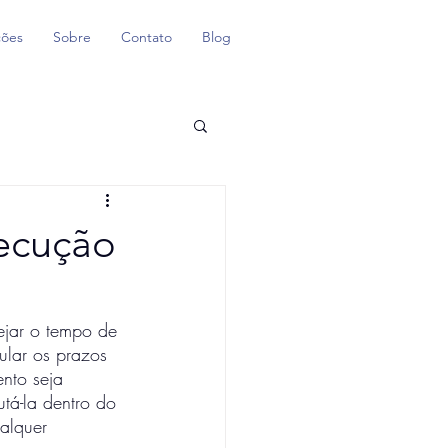
ções
Sobre
Contato
Blog
xecução
ejar o tempo de 
pular os prazos 
nto seja 
tá-la dentro do 
alquer 