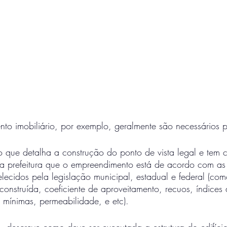
to imobiliário, por exemplo, geralmente são necessários p
 o que detalha a construção do ponto de vista legal e tem 
a prefeitura que o empreendimento está de acordo com as
elecidos pela legislação municipal, estadual e federal (com
onstruída, coeficiente de aproveitamento, recuos, índices
 mínimas, permeabilidade, e etc). 
 - descreve como deve ser executada a estrutura do edifíc