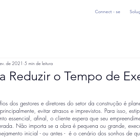
Connect - se
Solu
fev. de 2021
5 min de leitura
ra Reduzir o Tempo de E
os dos gestores e diretores do setor da construção é plan
 principalmente, evitar atrasos e imprevistos. Para isso, esti
to essencial, afinal, o cliente espera que seu empreendime
erada. Não importa se a obra é pequena ou grande, execu
ejamento inicial - ou antes -  é o cenário dos sonhos de qu