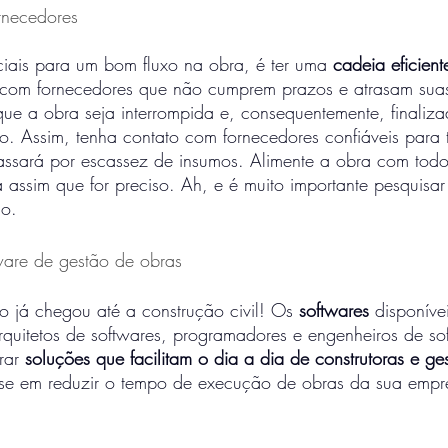
rnecedores 
iais para um bom fluxo na obra, é ter uma 
cadeia eficient
 com fornecedores que não cumprem prazos e atrasam suas
ue a obra seja interrompida e, consequentemente, finaliza
o. Assim, tenha contato com fornecedores confiáveis para t
assará por escassez de insumos. Alimente a obra com todos
 assim que for preciso. Ah, e é muito importante pesquisar
do.
ware de gestão de obras 
o já chegou até a construção civil! Os 
softwares 
disponíve
quitetos de softwares, programadores e engenheiros de so
rar 
soluções que facilitam o dia a dia de construtoras e ge
esse em reduzir o tempo de execução de obras da sua empr