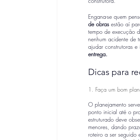
construtora. 
Engana-se quem pensa
de obras
 estão aí pa
tempo de execução d
nenhum acidente de t
ajudar construtoras e
entrega.
Dicas para r
1. Faça um bom plan
O planejamento serve
ponto inicial até o p
estruturado deve obser
menores, dando prazo
roteiro a ser seguido 