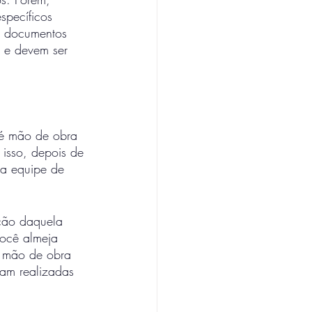
specíficos 
s documentos 
s e devem ser 
é mão de obra 
 isso, depois de 
ma equipe de 
ção daquela 
você almeja 
a mão de obra 
jam realizadas 