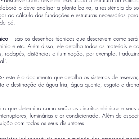
laborá-lo deve analisar a planta baixa, a resistência do so
ar ao cálculo das fundações e estruturas necessárias para
de pé. 
nico 
-  são os desenhos técnicos que descrevem como será
nio e etc. Além disso, ele detalha todos os materiais e cor
as, rodapés, distâncias e iluminação, por exemplo, traduz
al”. 
o
 - este é o documento que detalha os sistemas de reservaç
leta e destinação de água fria, água quente, esgoto e dre
é o que determina como serão os circuitos elétricos e seus
terruptores, luminárias e ar condicionado. Além de especi
buição com todos os seus disjuntores.
projetos indispensáveis para a maioria dos empreendimento