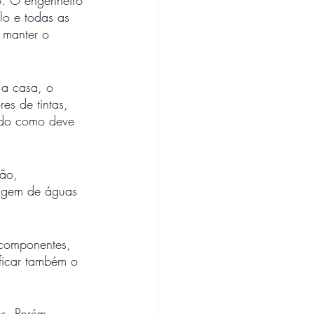
lo e todas as 
 manter o 
 a casa, o 
es de tintas, 
indo como deve 
ão, 
nagem de águas 
 componentes, 
ficar também o 
s. Porém, 