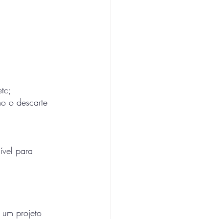
tc;
o o descarte 
vel para 
 um projeto 