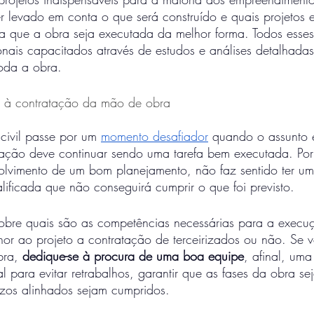
r levado em conta o que será construído e quais projetos e
ra que a obra seja executada da melhor forma. Todos esse
sionais capacitados através de estudos e análises detalhada
toda a obra.
 à contratação da mão de obra
civil passe por um 
momento desafiador
 quando o assunto 
tação deve continuar sendo uma tarefa bem executada. Por
olvimento de um bom planejamento, não faz sentido ter u
ificada que não conseguirá cumprir o que foi previsto. 
obre quais são as competências necessárias para a execu
hor ao projeto a contratação de terceirizados ou não. Se 
bra, 
dedique-se à procura de uma boa equipe
, afinal, um
l para evitar retrabalhos, garantir que as fases da obra se
azos alinhados sejam cumpridos.