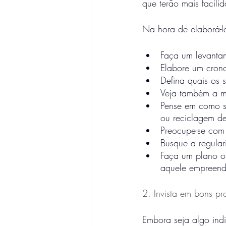
que terão mais facil
Na hora de elaborá-l
Faça um levanta
Elabore um cron
Defina quais os s
Veja também a mã
Pense em como se
ou reciclagem de
Preocupe-se com
Busque a regular
Faça um plano o
aquele empreend
2. Invista em bons pr
Embora seja algo ind