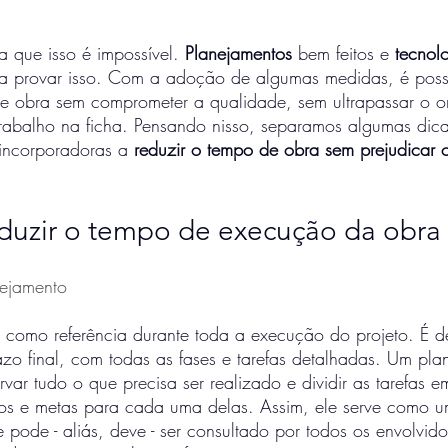
 que isso é impossível. 
Planejamentos
 bem feitos e 
tecnol
ra provar isso. Com a adoção de algumas medidas, é possí
e obra sem comprometer a qualidade, sem ultrapassar o 
rabalho na ficha. Pensando nisso, separamos algumas di
 incorporadoras a 
reduzir o tempo de obra sem prejudicar o
eduzir o tempo de execução da obra 
ejamento
 como referência durante toda a execução do projeto. É de
razo final, com todas as fases e tarefas detalhadas. Um pl
var tudo o que precisa ser realizado e dividir as tarefas e
s e metas para cada uma delas. Assim, ele serve como u
e pode - aliás, deve - ser consultado por todos os envolvido