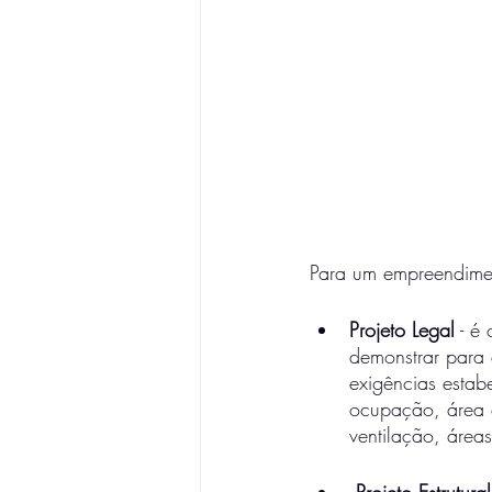
Para um empreendimen
Projeto Legal
 - é
demonstrar para 
exigências estab
ocupação, área c
ventilação, áreas
 Projeto Estrutural