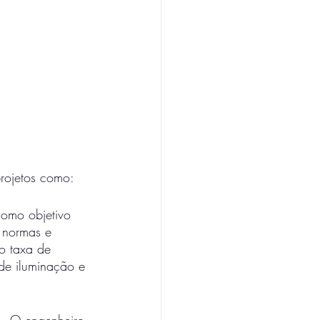
rojetos como: 
como objetivo 
 normas e 
o taxa de 
 de iluminação e 
io. O engenheiro 