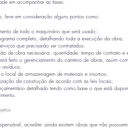
idade em acompanhar as fases.  
o, leve em consideração alguns pontos como:
mento de todo o maquinário que será usado;
ograma completo, detalhando toda a execução da obra;
erviços que precisarão ser contratados;
o de obra necessária - quantidade, tempo de contrato e e
rá feito o gerenciamento do canteiro de obras, assim com
 resíduos;
 o local de armazenagem de materiais e insumos;
ização da construção de acordo com as leis locais;
rçamentário detalhado tendo como base o que está disponí
imento.
ojetos
ispensável, acredite: ainda existem obras que não possuem