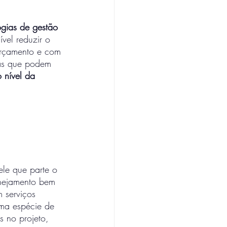
ogias de gestão 
vel reduzir o 
orçamento e com 
cas que podem 
 nível da 
le que parte o 
anejamento bem 
m serviços 
ma espécie de 
s no projeto, 