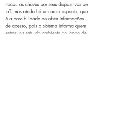
trocou as chaves por seus dispositivos de 
IoT, mas ainda há um outro aspecto, que 
é a possibilidade de obter informações 
de acesso, pois o sistema informa quem 
entrou ou saiu do ambiente ao longo de 
determinado período.
SOLUÇÃO 
CONNECTDATA
Nos últimos anos, a ConnectData vem 
desenvolvendo inteligência, através da 
tecnologia IoT, para a indústria e para a 
construção civil. 
Nossa empresa oferece 
uma solução que permite rastrear e 
monitorar em tempo real a movimentação 
de materiais, equipamentos e pessoas 