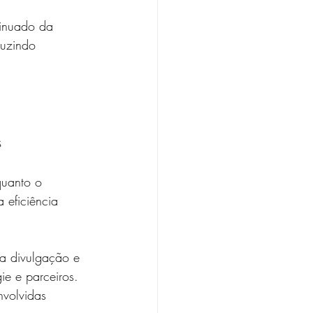
tinuado da 
duzindo 
s
quanto o 
 eficiência 
 a divulgação e 
e e parceiros. 
volvidas 