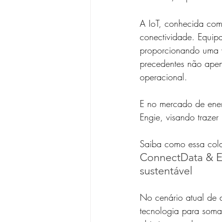
A IoT, conhecida como
conectividade. Equip
proporcionando uma v
precedentes não apen
operacional.
E no mercado de ener
Engie, visando trazer 
Saiba como essa cola
ConnectData & En
sustentável
No cenário atual de d
tecnologia para somar