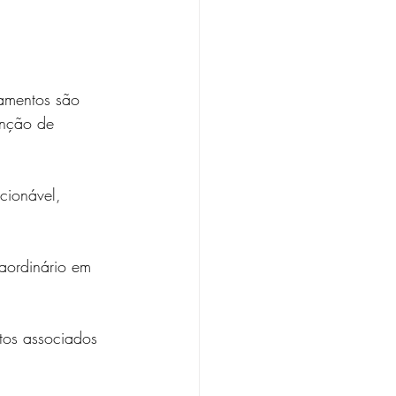
amentos são 
enção de 
cionável, 
aordinário em 
tos associados 