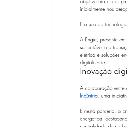
objetivo era claro: pr
inicialmente nos aero
E o uso da tecnologia
A Engie, presente em
sustentável e a trans
elétrica e soluções 
digitalizado.
Inovação digi
A colaboração entre 
Indústria
,
 uma iniciat
E nesta parceria, a E
energética, destacan
neutralidade de carb