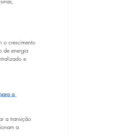
sinas, 
m o crescimento 
o de energia 
tralizado e 
para a 
r a transição 
sionam a 