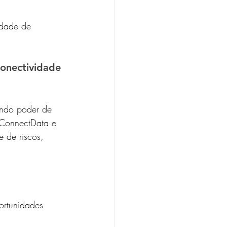
idade de 
conectividade 
indo poder de 
 ConnectData e 
 de riscos, 
ortunidades 