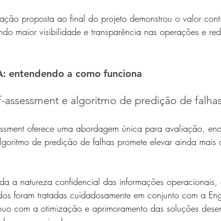
zação proposta ao final do projeto demonstrou o valor con
do maior visibilidade e transparência nas operações e re
A: entendendo a como funciona
f-assessment e algoritmo de predição de falha
sessment oferece uma abordagem única para avaliação, en
goritmo de predição de falhas promete elevar ainda mais a
ada a natureza confidencial das informações operacionais,
os foram tratadas cuidadosamente em conjunto com a Engi
uo com a otimização e aprimoramento das soluções desen