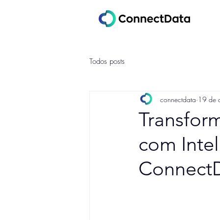
Todos posts
connectdata
19 de 
Transform
com Inteli
ConnectD