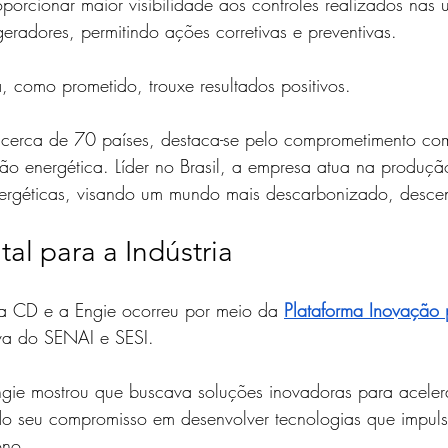
oporcionar maior visibilidade aos controles realizados nas u
geradores, permitindo ações corretivas e preventivas.
, como prometido, trouxe resultados positivos. 
 cerca de 70 países, destaca-se pelo comprometimento co
ição energética. Líder no Brasil, a empresa atua na produçã
energéticas, visando um mundo mais descarbonizado, descen
tal para a Indústria
a CD e a Engie ocorreu por meio da 
Plataforma Inovação 
iva do SENAI e SESI. 
ngie mostrou que buscava soluções inovadoras para acelera
do seu compromisso em desenvolver tecnologias que impul
ono. 