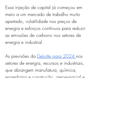
Essa injeção de capital já começou em 
meio a um mercado de trabalho muito 
apertado, volatilidade nos preços de 
energia e esforços contínuos para reduzir 
as emissões de carbono nos setores de 
energia e industrial. 
As previsões da 
Deloitte para 2024 
nos 
setores de energia, recursos e industriais, 
que abrangem manufatura, química, 
engenharia e construção, aeroespacial e 
defesa, energia elétrica e serviços 
públicos, petróleo e gás e energias 
renováveis, destacam os principais 
pontos de inflexão, oportunidades e 
desafios esperados no próximo ano.
Nos EAU, investimentos federais 