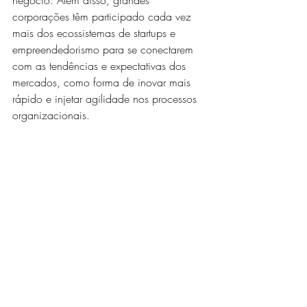
negócio. Além disso, grandes 
corporações têm participado cada vez 
mais dos ecossistemas de startups e 
empreendedorismo para se conectarem 
com as tendências e expectativas dos 
mercados, como forma de inovar mais 
rápido e injetar agilidade nos processos 
organizacionais.
Logo, é válido reforçar a necessidade 
dos gestores das empresas da cadeia 
produtiva entenderem as 
inovações da 
construção civil
 como peças 
fundamentais para o crescimento dos 
negócios, especialmente no atual 
momento. A combinação da 
digitalização em diversas escalas, a 
utilização eficiente de processos e 
tecnologias, de materiais e recursos e um 