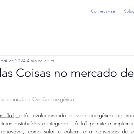
Connect - se
Solu
 mai. de 2024
4 min de leitura
 das Coisas no mercado de
lucionando a Gestão Energética
s (IoT) 
está revolucionando o setor energético ao trans
uturas distribuídas e integradas. A IoT permite a impleme
 renovável, como solar e eólica, e a conversão de c