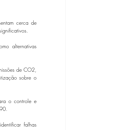
sentam cerca de 
gnificativos. 
mo alternativas 
missões de CO2, 
ização sobre o 
ra o controle e 
90. 
ntificar falhas 