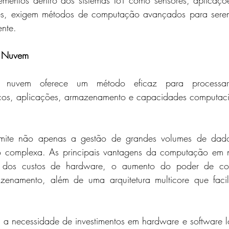
entos dentro dos sistemas IoT como sensores, aplicaçõe
entes, exigem métodos de computação avançados para sere
ente.
 Nuvem
nuvem oferece um método eficaz para processar 
ços, aplicações, armazenamento e capacidades computacio
mite não apenas a gestão de grandes volumes de dad
ão complexa. As principais vantagens da computação em 
iva dos custos de hardware, o aumento do poder de c
enamento, além de uma arquitetura multicore que facili
e a necessidade de investimentos em hardware e software lo