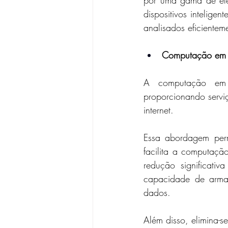
por uma gama de elem
dispositivos intelig
analisados eficientem
Computação em
A computação em 
proporcionando servi
internet. 
Essa abordagem per
facilita a computaç
redução significat
capacidade de armaz
dados. 
Além disso, elimina-s