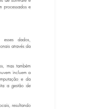
s de software e 
m processados e 
esses dados, 
nais através da 
os, mas também 
nuvem incluem a 
omputação e da 
ta a gestão de 
cais, resultando 