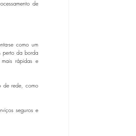
ocessamento de 
nta-se como um 
 perto da borda 
mais rápidas e 
 de rede, como 
viços seguros e 