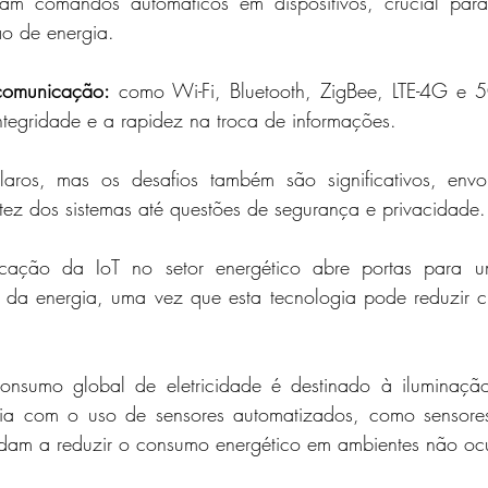
cam comandos automáticos em dispositivos, crucial para
ão de energia.
comunicação:
 como Wi-Fi, Bluetooth, ZigBee, LTE-4G e 5
integridade e a rapidez na troca de informações.
laros, mas os desafios também são significativos, envo
tez dos sistemas até questões de segurança e privacidade.
cação da IoT no setor energético abre portas para u
te da energia, uma vez que esta tecnologia pode reduzir c
sumo global de eletricidade é destinado à iluminação
ia com o uso de sensores automatizados, como sensores
udam a reduzir o consumo energético em ambientes não o