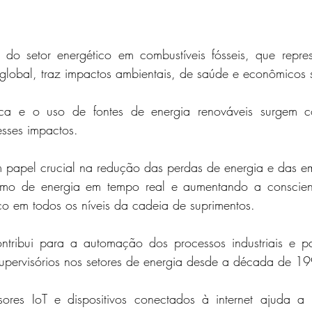
do setor energético em combustíveis fósseis, que repre
global, traz impactos ambientais, de saúde e econômicos si
tica e o uso de fontes de energia renováveis surgem co
esses impactos. 
papel crucial na redução das perdas de energia e das e
mo de energia em tempo real e aumentando a conscient
o em todos os níveis da cadeia de suprimentos.
ntribui para a automação dos processos industriais e pa
upervisórios nos setores de energia desde a década de 19
res IoT e dispositivos conectados à internet ajuda a ide