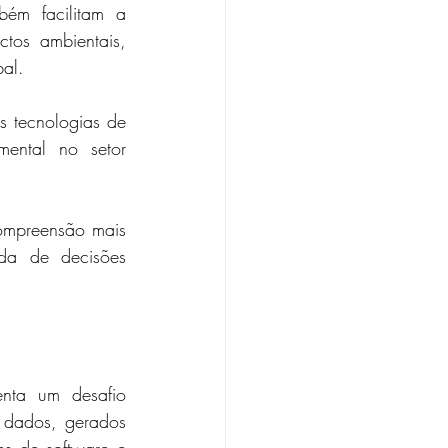
ém facilitam a 
os ambientais, 
bal.
 tecnologias de 
ntal no setor 
mpreensão mais 
da de decisões 
ta um desafio 
 dados, gerados 