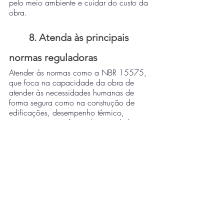
pelo meio ambiente e cuidar do custo da 
obra.
8. Atenda às principais 
normas reguladoras
Atender às normas como a NBR 15575, 
que foca na capacidade da obra de 
atender às necessidades humanas de 
forma segura como na construção de 
edificações, desempenho térmico, 
resistência contra fogo, é primordial para 
a segurança da obra. Há ainda diversas 
certificações, que fazem com que as 
empresas se sobressaiam frente a seus 
concorrentes, como a LEED (Liderança em 
Energia e Design Ambiental).
Conte com a ConnectData
A tecnologia se tornou uma grande 